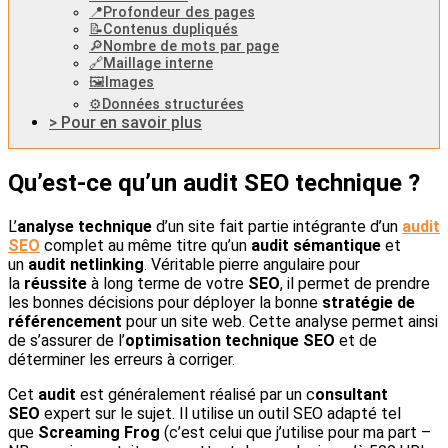
📍Profondeur des pages
📝Contenus dupliqués
🔎Nombre de mots par page
🔗Maillage interne
🖼️Images
⚙️Données structurées
> Pour en savoir plus
Qu’est-ce qu’un audit SEO technique ?
L’
analyse technique
d’un site fait partie intégrante d’un
audit
SEO
complet au même titre qu’un
audit sémantique
et
un
audit netlinking
. Véritable pierre angulaire pour
la
réussite
à long terme de votre
SEO
, il permet de prendre
les bonnes décisions pour déployer la bonne
stratégie de
référencement
pour un site web. Cette analyse permet ainsi
de s’assurer de l’
optimisation technique SEO
et de
déterminer les erreurs à corriger.
Cet
audit
est généralement réalisé par un c
onsultant
SEO
expert sur le sujet. Il utilise un outil SEO adapté tel
que
Screaming Frog
(c’est celui que j’utilise pour ma part –