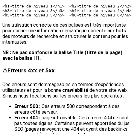
<h1>titre de niveau 1</h1>  <h2>titre de niveau 2</h2>  
<h3>titre de niveau 3</h3>  <h4>titre de niveau 4</h4>  
<h5>titre de niveau 5</h5>  <h6>titre de niveau 6</h6>
Une utilisation correcte de ces balises est très importante
pour donner une information sémantique correcte aux bots
des moteurs de recherche et structurer le contenu pour les
internautes.
NB : Ne pas confondre la balise Title (titre de la page)
avec la balise H1.
⚠️
Erreurs 4xx et 5xx
Ces erreurs sont dommageables en termes d’expériences
utilisateurs et pour la bonne
crawlabilité
de votre site web.
Si nous nous focalisons sur les erreurs les plus courantes :
Erreur 500 :
Ces erreurs 500 correspondent à des
erreurs côté serveur.
Erreur 404 :
page introuvable. Ces erreurs 404 ne sont
pas toutes égales. Certaines peuvent apportées du jus
SEO (pages renvoyant une 404 et ayant des backlinks